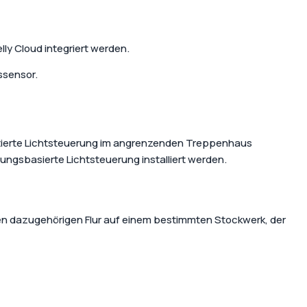
ent
lly Cloud integriert werden.
Contact us
able and
Shop Now
mart home
ssensor.
ntierte Lichtsteuerung im angrenzenden Treppenhaus
ngsbasierte Lichtsteuerung installiert werden.
en dazugehörigen Flur auf einem bestimmten Stockwerk, der