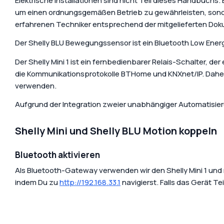
Elektrische Installationen sind nicht Teil dieses Handbuch
um einen ordnungsgemäßen Betrieb zu gewährleisten, sonde
erfahrenen Techniker entsprechend der mitgelieferten Do
Der Shelly BLU Bewegungssensor ist ein Bluetooth Low Ener
Der Shelly Mini 1 ist ein fernbedienbarer Relais-Schalter, d
die Kommunikationsprotokolle BTHome und KNXnet/IP. Daher
verwenden.
Aufgrund der Integration zweier unabhängiger Automatisieru
Shelly Mini und Shelly BLU Motion koppeln
Bluetooth aktivieren
Als Bluetooth-Gateway verwenden wir den Shelly Mini 1 un
indem Du zu
http://192.168.33.1
navigierst. Falls das Gerät Te