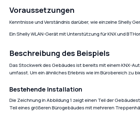
Accessories & Add-ons
Hotels
Media center
Sma
Voraussetzungen
Gre
Media kit
Kenntnisse und Verständnis darüber, wie einzelne Shelly Gerät
Ein Shelly WLAN-Gerät mit Unterstützung für KNX und BTH
Beschreibung des Beispiels
Das Stockwerk des Gebäudes ist bereits mit einem KNX-Aut
umfasst. Um ein ähnliches Erlebnis wie im Bürobereich zu 
Bestehende Installation
Die Zeichnung in Abbildung 1 zeigt einen Teil der Gebäud
Teil eines größeren Bürogebäudes mit mehreren Treppenhäu