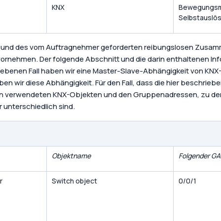
KNX
Bewegungsm
Selbstauslö
und des vom Auftragnehmer geforderten reibungslosen Zusam
 vornehmen. Der folgende Abschnitt und die darin enthaltenen In
chriebenen Fall haben wir eine Master-Slave-Abhängigkeit von KN
en wir diese Abhängigkeit. Für den Fall, dass die hier beschrie
en verwendeten KNX-Objekten und den Gruppenadressen, zu denen 
 unterschiedlich sind.
Objektname
Folgender GA
r
Switch object
0/0/1