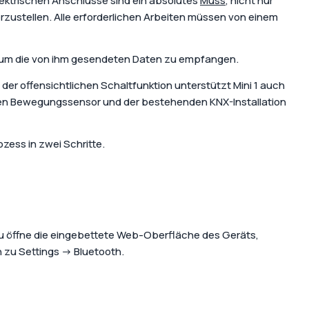
lektrischen Anschlüsse sind ein absolutes
Muss
, nicht nur
ustellen. Alle erforderlichen Arbeiten müssen von einem
t, um die von ihm gesendeten Daten zu empfangen.
 der offensichtlichen Schaltfunktion unterstützt Mini 1 auch
rten Bewegungssensor und der bestehenden KNX-Installation
zess in zwei Schritte.
zu öffne die eingebettete Web-Oberfläche des Geräts,
n zu
Settings
→
Bluetooth
.