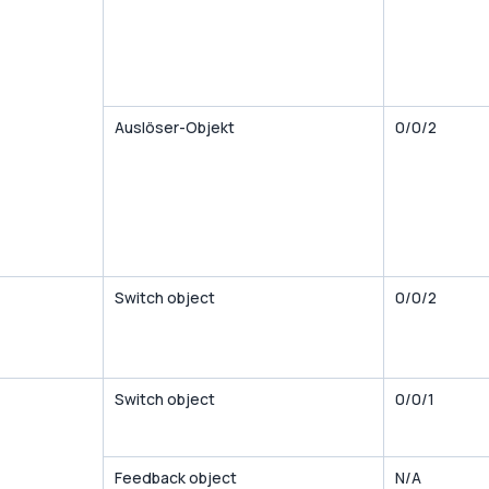
Auslöser-Objekt
0/0/2
Switch object
0/0/2
Switch object
0/0/1
Feedback object
N/A