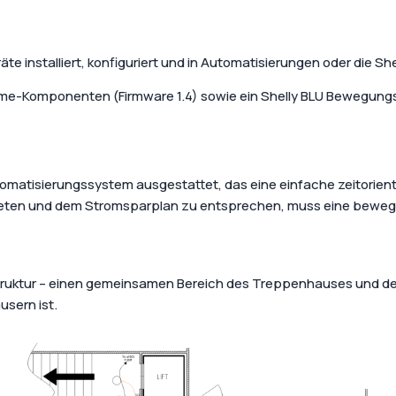
rt home guide by
Energy effici
atScott!
Powered by Shelly
home
Shop all products
e installiert, konfiguriert und in Automatisierungen oder die She
Create a sustain
cost-effective s
ome-Komponenten (Firmware 1.4) sowie ein Shelly BLU Bewegung
omatisierungssystem ausgestattet, das eine einfache zeitorie
bieten und dem Stromsparplan zu entsprechen, muss eine bewegu
estruktur – einen gemeinsamen Bereich des Treppenhauses und d
sern ist.