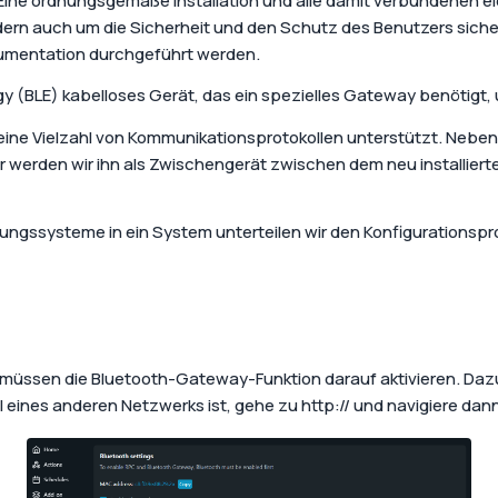
s. Eine ordnungsgemäße Installation und alle damit verbundenen e
rn auch um die Sicherheit und den Schutz des Benutzers sicherz
kumentation durchgeführt werden.
gy (BLE) kabelloses Gerät, das ein spezielles Gateway benötig
er eine Vielzahl von Kommunikationsprotokollen unterstützt. Neben
 werden wir ihn als Zwischengerät zwischen dem neu installie
ngssysteme in ein System unterteilen wir den Konfigurationspro
d müssen die Bluetooth-Gateway-Funktion darauf aktivieren. Da
il eines anderen Netzwerks ist, gehe zu http://
und navigiere dan